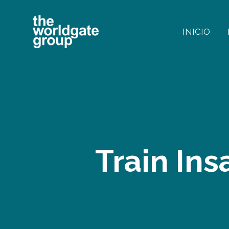
Skip
to
INICIO
content
Train In