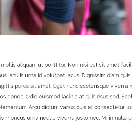
ollis aliquam ut porttitor. Non nisi est sit amet faci
us iaculis urna id volutpat lacus. Dignissim diam quis
ittis purus sit amet. Eget nunc scelerisque viverra m
ros donec. Odio euismod lacinia at quis risus sed. Sce
s elementum. Arcu dictum varius duis at consectetur 
s rhoncus urna neque viverra justo nec. Mi in nulla pos