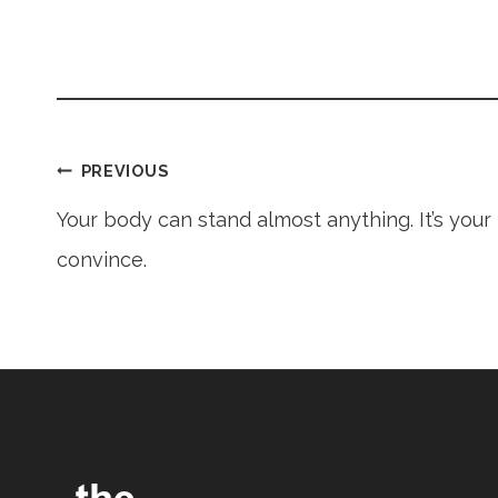
Post
PREVIOUS
Your body can stand almost anything. It’s your
convince.
navigation