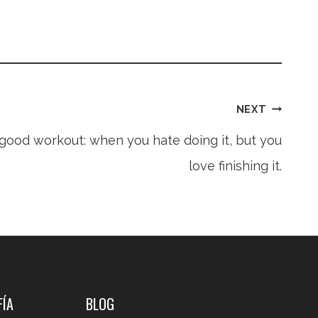
NEXT
y good workout: when you hate doing it, but you
love finishing it.
FÍA
BLOG