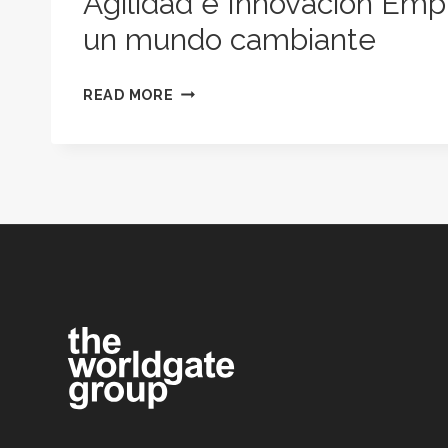
Agilidad e Innovación Empr
un mundo cambiante
AGILIDAD
READ MORE
E
INNOVACIÓN
EMPRESARIAL
EN
UN
MUNDO
CAMBIANTE